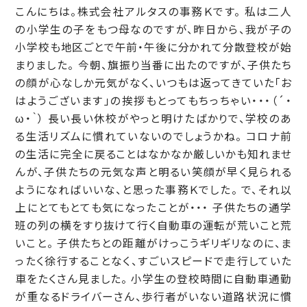
こんにちは。株式会社アルタスの事務Ｋです。 私は二人
の小学生の子をもつ母なのですが、昨日から、我が子の
小学校も地区ごとで午前・午後に分かれて分散登校が始
まりました。 今朝、旗振り当番に出たのですが、子供たち
の顔が心なしか元気がなく、いつもは返ってきていた「お
はようございます」の挨拶もとってもちっちゃい・・・（´・
ω・｀） 長い長い休校がやっと明けたばかりで、学校のあ
る生活リズムに慣れていないのでしょうかね。 コロナ前
の生活に完全に戻ることはなかなか厳しいかも知れませ
んが、子供たちの元気な声と明るい笑顔が早く見られる
ようになればいいな、と思った事務Ｋでした。 で、それ以
上にとてもとても気になったことが・・・ 子供たちの通学
班の列の横をすり抜けて行く自動車の運転が荒いこと荒
いこと。 子供たちとの距離がけっこうギリギリなのに、ま
ったく徐行することなく、すごいスピードで走行していた
車をたくさん見ました。 小学生の登校時間に自動車通勤
が重なるドライバーさん、歩行者がいない道路状況に慣